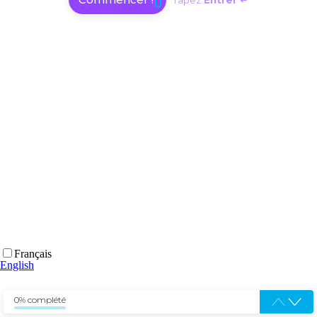
Tapez
Entrer ↵
Français
English
0% complété