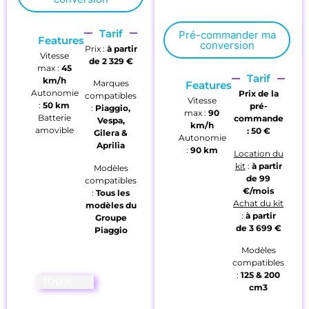
Tarif
Pré-commander ma
Features
conversion
Prix :
à partir
Vitesse
de 2
329 €
max :
45
Tarif
km/h
Marques
Features
Autonomie
Prix de la
compatibles
Vitesse
:
50 km
pré-
:
Piaggio,
max :
90
Batterie
commande
Vespa,
km/h
amovible
: 50 €
Gilera &
Autonomie
Aprilia
:
90 km
Location du
kit
:
à partir
Modèles
de
99
compatibles
€/mois
:
Tous les
Achat du kit
modèles du
:
à partir
Groupe
de
3 699 €
Piaggio
Modèles
compatibles
:
125
&
200
Très prochainement disponible !
100%
cm3