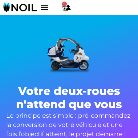
0
Purchasing vehicles
Vehicle electrification
Test drive a vehicle
Votre deux-roues
n'attend que vous
Le principe est simple : pré-commandez
la conversion de votre véhicule et une
fois l’objectif atteint, le projet démarre !