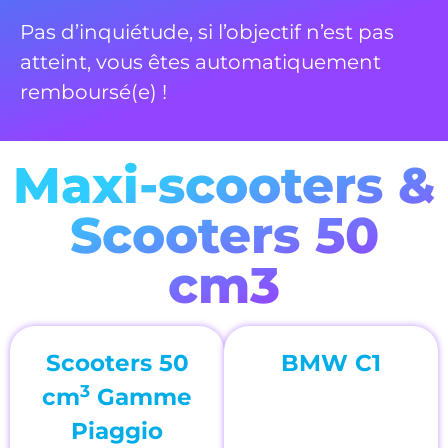
Pas d’inquiétude, si l’objectif n’est pas
atteint, vous êtes automatiquement
remboursé(e) !
Maxi-scooters &
Scooters 50
cm3
Scooters 50
BMW C1
3
cm
Gamme
Piaggio