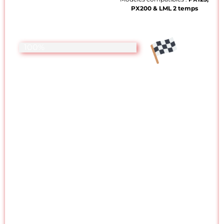
PX
200 & LML 2 temps
Homologation en cours
100%