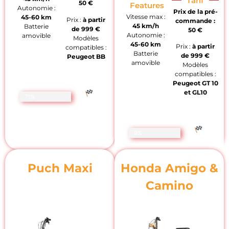
Tarif
50 €
Features
Autonomie :
Prix de la pré-
Vitesse max :
45-60 km
Prix :
à partir
commande :
45 km/h
Batterie
de
999 €
50 €
Autonomie :
amovible
Modèles
45-60 km
Prix :
à partir
compatibles :
Batterie
de
999 €
Peugeot BB
amovible
Modèles
compatibles :
Peugeot GT 10
et GL10
71%
9%
Puch Maxi
Honda Amigo &
Camino