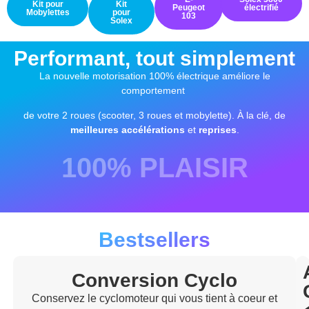
Kit pour
Kit
Peugeot
électrifié
Mobylettes
pour
103
Solex
Kit pour mobylettes
Kit pour mobylettes
Peugeot 103 électrifié
Peugeot
Motobécane
Performant, tout simplement
La nouvelle motorisation 100% électrique améliore le
comportement
de votre 2 roues (scooter, 3 roues et mobylette). À la clé, de
meilleures accélérations
et
reprises
.
100% PLAISIR
Bestsellers
Conversion Cyclo
Conservez le cyclomoteur qui vous tient à coeur et