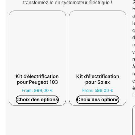
transformez-le en cyclomoteur électrique !
R
a
l
d
m
v
r
n
Kit d’électrification
Kit d’électrification
e
pour Peugeot 103
pour Solex
é
From:
999,00
€
From:
599,00
€
!
Choix des options
Choix des options