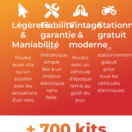
Légèreté
Fiabilité
Vintage
Station
&
garantie
&
gratuit
Maniabilité
moderne
Une
Le
mécanique
stationnemen
Roulez
Roulez
simple
gratuit
aussi vite
avec un
liée à un
pour
qu'un
véhicule
moteur
tous les
scooter
d'époque
électrique
véhicules
avec les
remis au
sans
électriques.
sensations
goût du
faille.
d'un vélo.
jour.
+ 700 kits