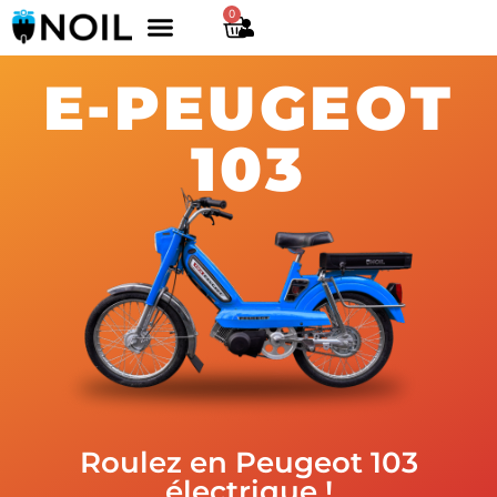
0
Achat véhicules
Électrification véhicules
Essayez un véhicule
E-PEUGEOT
103
Roulez en Peugeot 103
électrique !