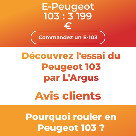
E-Peugeot
103 : 3 199
€
Commandez un E-103
Découvrez l'essai du
Peugeot 103
par L'Argus
Avis clients
Pourquoi rouler en
Peugeot 103 ?