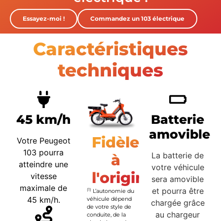
Essayez-moi !
Commandez un 103 électrique
Caractéristiques
techniques
45 km/h
Batterie
amovible
Fidèle
Votre Peugeot
103 pourra
La batterie de
à
atteindre une
votre véhicule
l'origine
vitesse
sera amovible
maximale de
et pourra être
(1)
L’autonomie du
45 km/h.
véhicule dépend
chargée grâce
de votre style de
au chargeur
conduite, de la