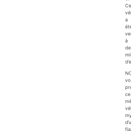
C
vé
a
ét
ve
à
de
mi
d’
NO
vo
pr
ce
m
vé
my
d’
fia