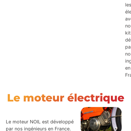
le
él
av
no
kit
dé
pa
no
in
en
Fr
Le moteur électrique
Le moteur NOIL est développé
par nos ingénieurs en France.