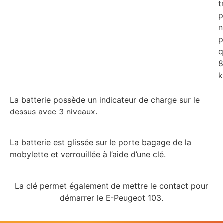
t
p
n
p
q
8
k
La batterie possède un indicateur de charge sur le
dessus avec 3 niveaux.
La batterie est glissée sur le porte bagage de la
mobylette et verrouillée à l’aide d’une clé.
La clé permet également de mettre le contact pour
démarrer le E-Peugeot 103.