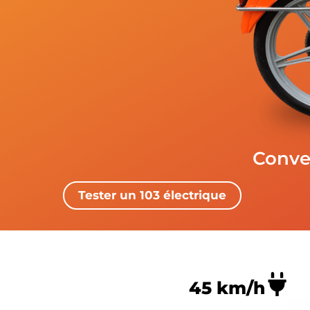
Conver
Tester un 103 électrique
Carac
45 km/h