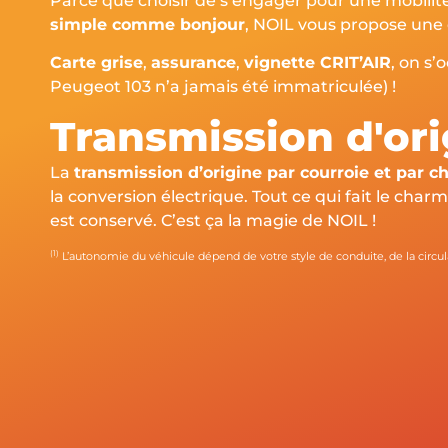
Parce que choisir de s’engager pour une mobilité
simple comme bonjour
, NOIL vous propose une 
Carte grise
,
assurance
,
vignette CRIT’AIR
, on s
Peugeot 103 n’a jamais été immatriculée) !
Transmission d'ori
La
transmission d’origine par courroie et par c
la conversion électrique. Tout ce qui fait le cha
est conservé. C’est ça la magie de NOIL !
(1)
L’autonomie du véhicule dépend de votre style de conduite, de la circula