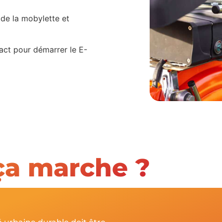
 de la mobylette et
act pour démarrer le E-
geot 103
Command
a marche ?