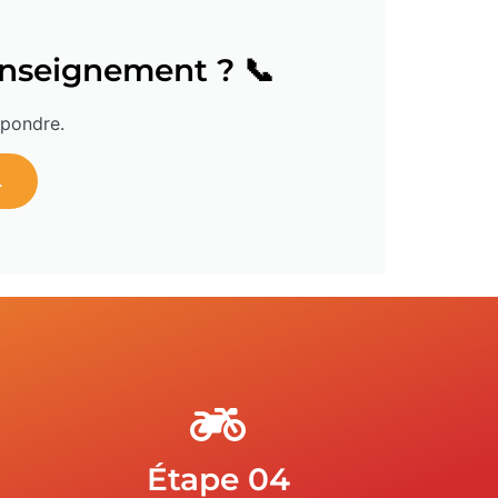
enseignement ? 📞
épondre.
L
Étape 04