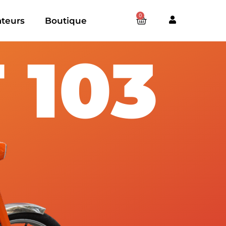
0
ateurs
Boutique
 103