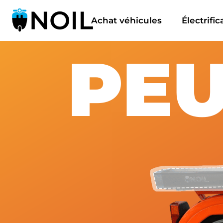
Achat véhicules
Électrifi
PEU