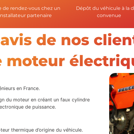
e de rendez-vous chez un
Dépôt du véhicule à la 
installateur partenaire
convenue
'avis de nos clien
 moteur électriq
énieurs en France.
sign du moteur en créant un faux cylindre
électronique de puissance.
oteur thermique d’origine du véhicule.