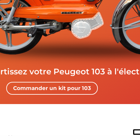
tissez votre Peugeot 103 à l'élect
Commander un kit pour 103
téristiques tech