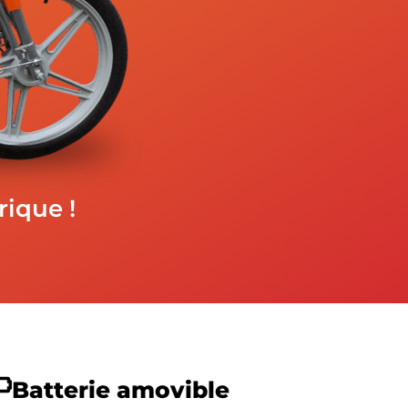
rique !
niques
Batterie amovible