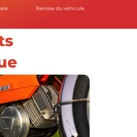
date
Remise du véhicule
ts
ue