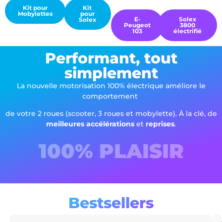
Kit pour
Kit
Mobylettes
pour
Kit pour mobylettes
Kit pour mobylettes
E-
Solex
Solex
Peugeot
3800
Peugeot
Motobécane
103
électrifié
Peugeot 103
électrifié
Performant, tout
simplement
La nouvelle motorisation 100% électrique améliore le
comportement
de votre 2 roues (scooter, 3 roues et mobylette). À la clé, de
meilleures accélérations
et
reprises
.
100% PLAISIR
Bestsellers