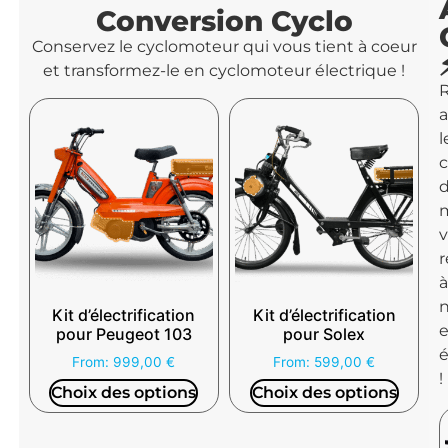
Conversion Cyclo
Conservez le cyclomoteur qui vous tient à coeur
et transformez-le en cyclomoteur électrique !
l
v
Kit d’électrification
Kit d’électrification
e
pour Peugeot 103
pour Solex
é
From:
999,00
€
From:
599,00
€
!
Choix des options
Choix des options