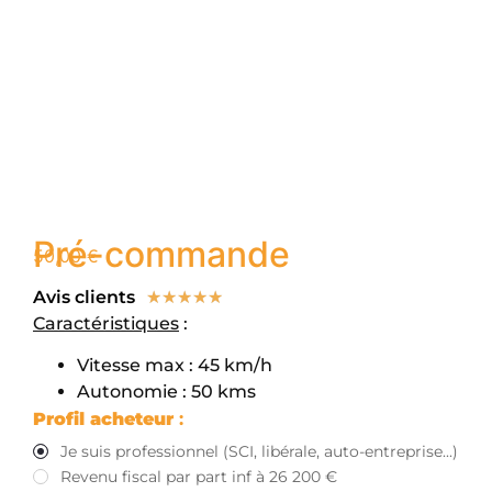
Pré-commande
50,00
€
Avis clients
☆
☆
☆
☆
☆
Caractéristiques
:
Vitesse max : 45 km/h
Autonomie : 50 kms
Profil acheteur
:
Je suis professionnel (SCI, libérale, auto-entreprise...)
Revenu fiscal par part inf à 26 200 €